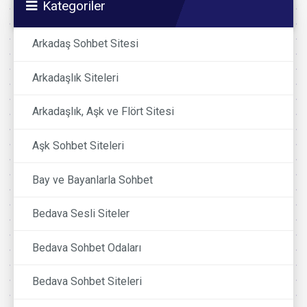
Kategoriler
Arkadaş Sohbet Sitesi
Arkadaşlık Siteleri
Arkadaşlık, Aşk ve Flört Sitesi
Aşk Sohbet Siteleri
Bay ve Bayanlarla Sohbet
Bedava Sesli Siteler
Bedava Sohbet Odaları
Bedava Sohbet Siteleri