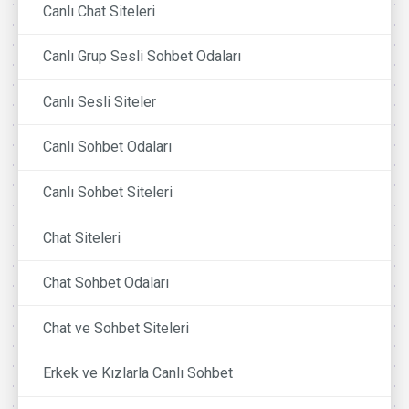
Canlı Chat Siteleri
Canlı Grup Sesli Sohbet Odaları
Canlı Sesli Siteler
Canlı Sohbet Odaları
Canlı Sohbet Siteleri
Chat Siteleri
Chat Sohbet Odaları
Chat ve Sohbet Siteleri
Erkek ve Kızlarla Canlı Sohbet