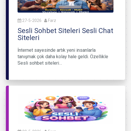
27-5-2026
Farz
Sesli Sohbet Siteleri Sesli Chat
Siteleri
İnternet sayesinde artık yeni insanlarla
tanışmak çok daha kolay hale geldi. Özellikle
Sesli sohbet siteleri…