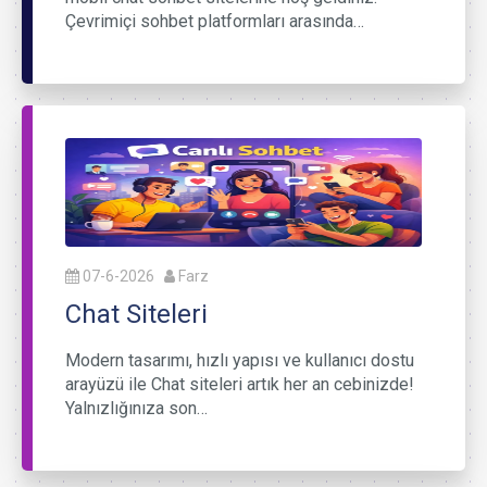
Çevrimiçi sohbet platformları arasında…
07-6-2026
Farz
Chat Siteleri
Modern tasarımı, hızlı yapısı ve kullanıcı dostu
arayüzü ile Chat siteleri artık her an cebinizde!
Yalnızlığınıza son…