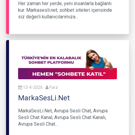
Her zaman her yerde, yeni insanlarla bağlantı
kur. Markasesli.net, sohbet siteleri içerisinde
siz değerli kullanıcılarımıza…
13-4-2026
Farz
MarkaSesLi.Net
MarkaSesLi.Net, Avrupa Sesli Chat, Avrupa
Sesli Chat Kanal, Avrupa Sesli Chat Kanalı,
Avrupa Sesli Chat…