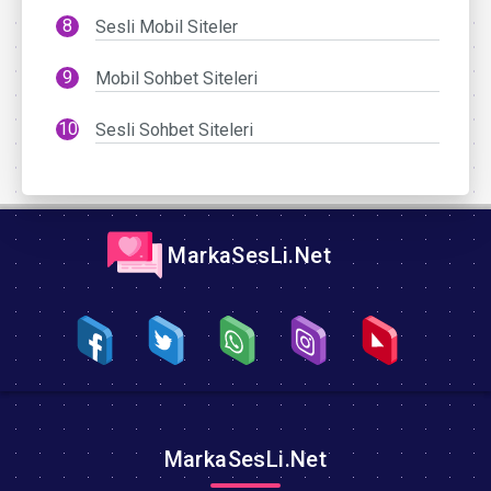
Sesli Mobil Siteler
Mobil Sohbet Siteleri
Sesli Sohbet Siteleri
MarkaSesLi.Net
MarkaSesLi.Net