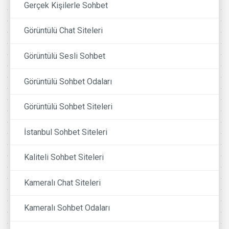
Gerçek Kişilerle Sohbet
Görüntülü Chat Siteleri
Görüntülü Sesli Sohbet
Görüntülü Sohbet Odaları
Görüntülü Sohbet Siteleri
İstanbul Sohbet Siteleri
Kaliteli Sohbet Siteleri
Kameralı Chat Siteleri
Kameralı Sohbet Odaları