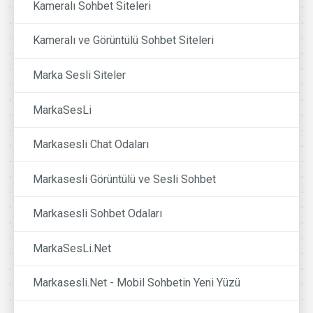
Kameralı Sohbet Siteleri
Kameralı ve Görüntülü Sohbet Siteleri
Marka Sesli Siteler
MarkaSesLi
Markasesli Chat Odaları
Markasesli Görüntülü ve Sesli Sohbet
Markasesli Sohbet Odaları
MarkaSesLi.Net
Markasesli.Net - Mobil Sohbetin Yeni Yüzü