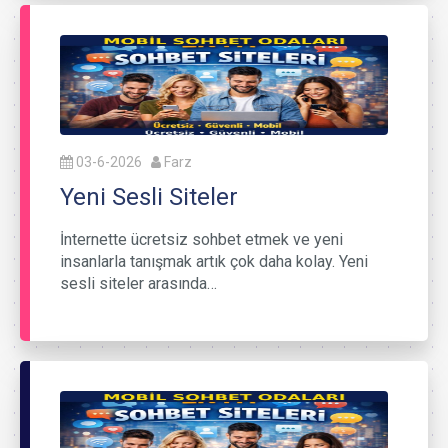
03-6-2026
Farz
Yeni Sesli Siteler
İnternette ücretsiz sohbet etmek ve yeni
insanlarla tanışmak artık çok daha kolay. Yeni
sesli siteler arasında…