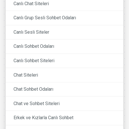
Canlı Chat Siteleri
Canlı Grup Sesli Sohbet Odaları
Canlı Sesli Siteler
Canlı Sohbet Odaları
Canlı Sohbet Siteleri
Chat Siteleri
Chat Sohbet Odaları
Chat ve Sohbet Siteleri
Erkek ve Kızlarla Canlı Sohbet