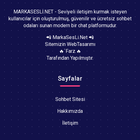
MARKASESLİ.NET - Seviyeli iletişim kurmak isteyen
kullanıcılar için oluşturulmuş, güvenilir ve ücretsiz sohbet
odaları sunan modern bir chat platformudur.
📲 MarkaSesLi.Net 📲
Sitemizin WebTasarımı
🔥`Farz.🔥
Tarafından Yapılmıştır.
Sayfalar
Sohbet Sitesi
Hakkımızda
İletişim