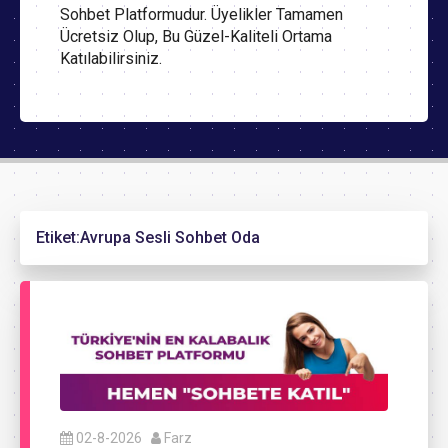
Sohbet Platformudur. Üyelikler Tamamen
Ücretsiz Olup, Bu Güzel-Kaliteli Ortama
Katılabilirsiniz.
Etiket:
Avrupa Sesli Sohbet Oda
02-8-2026
Farz