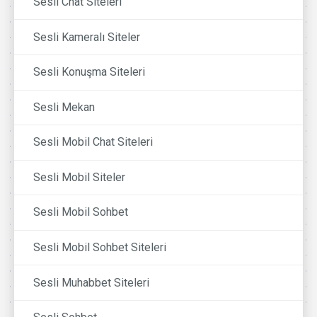
Sesli Chat Siteleri
Sesli Kameralı Siteler
Sesli Konuşma Siteleri
Sesli Mekan
Sesli Mobil Chat Siteleri
Sesli Mobil Siteler
Sesli Mobil Sohbet
Sesli Mobil Sohbet Siteleri
Sesli Muhabbet Siteleri