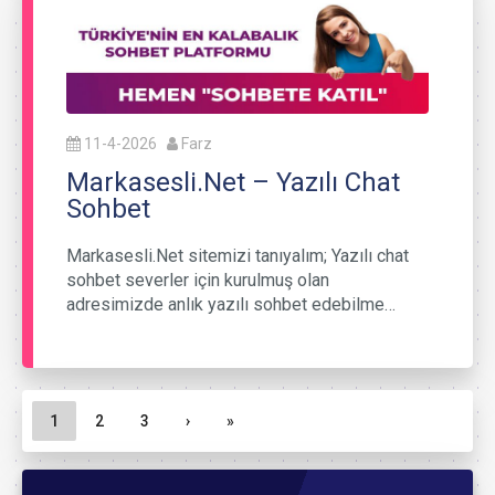
11-4-2026
Farz
Markasesli.Net – Yazılı Chat
Sohbet
Markasesli.Net sitemizi tanıyalım; Yazılı chat
sohbet severler için kurulmuş olan
adresimizde anlık yazılı sohbet edebilme…
Sayfa gezinme
Geçerli Sayfa
Sayfa
Sayfa
1
2
3
›
»