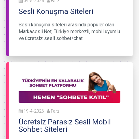
09-5-2026
Farz
Sesli Konuşma Siteleri
Sesli konuşma siteleri arasında popüler olan
Markasesli.Net, Türkiye merkezli, mobil uyumlu
ve ücretsiz sesli sohbet/chat…
19-4-2026
Farz
Ücretsiz Parasız Sesli Mobil
Sohbet Siteleri