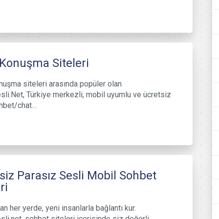
 Konuşma Siteleri
nuşma siteleri arasında popüler olan
li.Net, Türkiye merkezli, mobil uyumlu ve ücretsiz
ohbet/chat…
siz Parasız Sesli Mobil Sohbet
eri
n her yerde, yeni insanlarla bağlantı kur.
li.net, sohbet siteleri içerisinde siz değerli