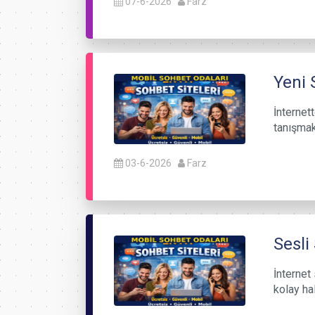
07-6-2026
Farz
Yeni S
İnternet
tanışmak
03-6-2026
Farz
Sesli
İnternet
kolay ha