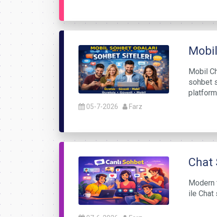
Mobil
Mobil Ch
sohbet s
platform
05-7-2026
Farz
Chat 
Modern t
ile Chat 