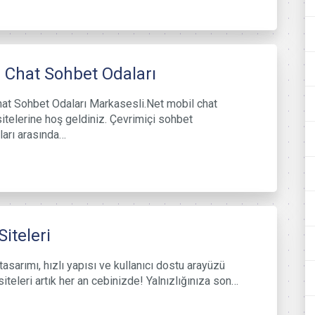
 Chat Sohbet Odaları
at Sohbet Odaları Markasesli.Net mobil chat
itelerine hoş geldiniz. Çevrimiçi sohbet
ları arasında…
Siteleri
asarımı, hızlı yapısı ve kullanıcı dostu arayüzü
siteleri artık her an cebinizde! Yalnızlığınıza son…