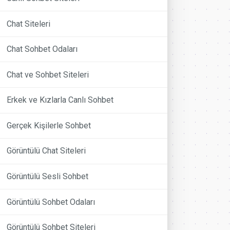
Chat Siteleri
Chat Sohbet Odaları
Chat ve Sohbet Siteleri
Erkek ve Kızlarla Canlı Sohbet
Gerçek Kişilerle Sohbet
Görüntülü Chat Siteleri
Görüntülü Sesli Sohbet
Görüntülü Sohbet Odaları
Görüntülü Sohbet Siteleri