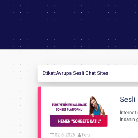
Etiket:
Avrupa Sesli Chat Sitesi
Sesli
İnternet
insanın 
02-8-2026
Farz