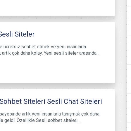
esli Siteler
te ücretsiz sohbet etmek ve yeni insanlarla
 artık çok daha kolay. Yeni sesli siteler arasında…
 Sohbet Siteleri Sesli Chat Siteleri
 sayesinde artık yeni insanlarla tanışmak çok daha
le geldi. Özellikle Sesli sohbet siteleri…