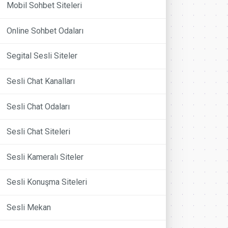
Mobil Sohbet Siteleri
Online Sohbet Odaları
Segital Sesli Siteler
Sesli Chat Kanalları
Sesli Chat Odaları
Sesli Chat Siteleri
Sesli Kameralı Siteler
Sesli Konuşma Siteleri
Sesli Mekan