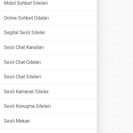
Mobil Sohbet Siteleri
Online Sohbet Odaları
Segital Sesli Siteler
Sesli Chat Kanalları
Sesli Chat Odaları
Sesli Chat Siteleri
Sesli Kameralı Siteler
Sesli Konuşma Siteleri
Sesli Mekan