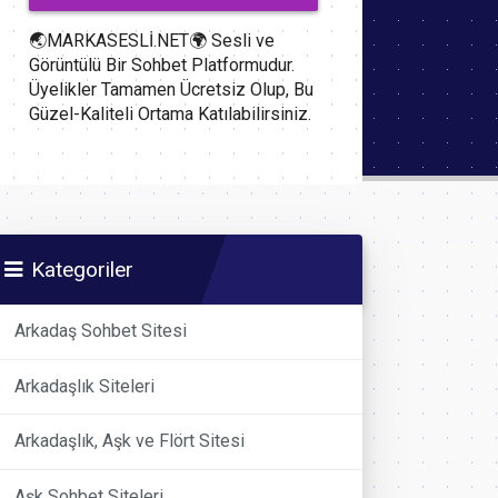
🌏MARKASESLİ.NET🌍 Sesli ve
Görüntülü Bir Sohbet Platformudur.
Üyelikler Tamamen Ücretsiz Olup, Bu
Güzel-Kaliteli Ortama Katılabilirsiniz.
Kategoriler
Arkadaş Sohbet Sitesi
Arkadaşlık Siteleri
Arkadaşlık, Aşk ve Flört Sitesi
Aşk Sohbet Siteleri