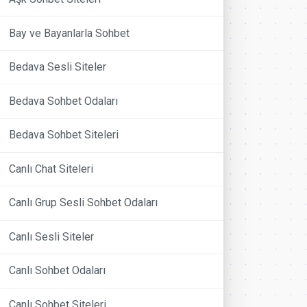
Bay ve Bayanlarla Sohbet
Bedava Sesli Siteler
Bedava Sohbet Odaları
Bedava Sohbet Siteleri
Canlı Chat Siteleri
Canlı Grup Sesli Sohbet Odaları
Canlı Sesli Siteler
Canlı Sohbet Odaları
Canlı Sohbet Siteleri