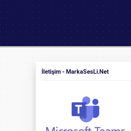
İletişim - MarkaSesLi.Net