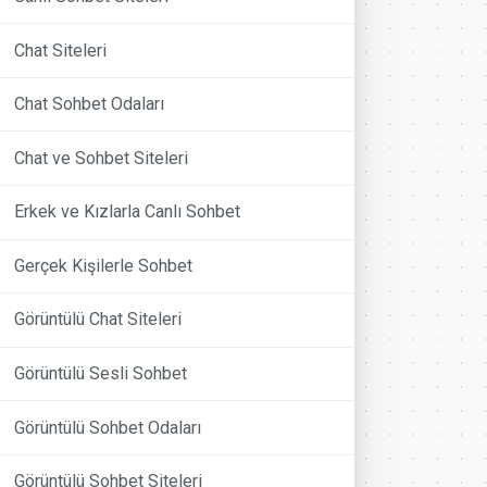
Chat Siteleri
Chat Sohbet Odaları
Chat ve Sohbet Siteleri
Erkek ve Kızlarla Canlı Sohbet
Gerçek Kişilerle Sohbet
Görüntülü Chat Siteleri
Görüntülü Sesli Sohbet
Görüntülü Sohbet Odaları
Görüntülü Sohbet Siteleri